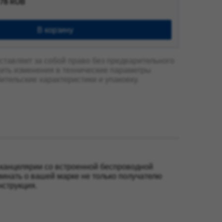
.78 RUB
В корзину
ставляет за собой право без предварительного
ить изменения в технические параметры
бительские характеристики и упаковку.
 канцелярии со встроенной беспроводной
минать о вашей марке не только получателю
нструкция.