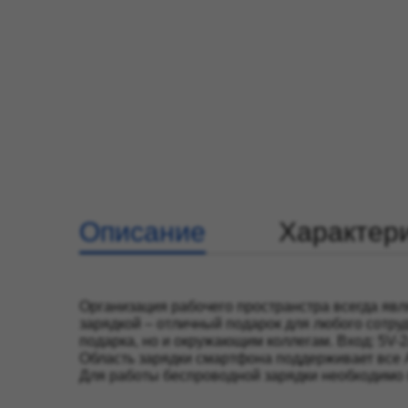
Описание
Характер
Организация рабочего пространстра всегда явл
зарядкой – отличный подарок для любого сотру
подарка, но и окружающим коллегам. Вход: 5V-2
Область зарядки смартфона поддерживает все A
Для работы беспроводной зарядки необходимо п