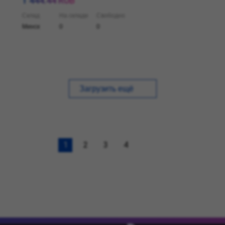
1 444.44 RUB
Склад
На складе
Свободно
Минск
0
0
Загрузить ещё
1
2
3
4