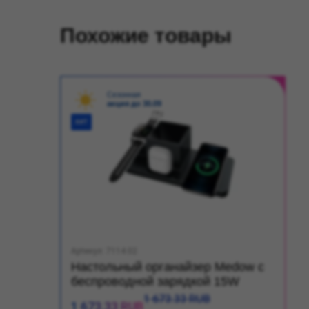
Похожие товары
Сезонная
акция до 30.09
ХИТ
Артикул: 7114.02
Настольный органайзер Medow c
беспроводной зарядкой 15W
1 673.33 RUB
1 673.33 RUB