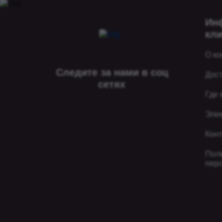
Ин
кл
О к
Следите за нами в соц
Дос
сетях
Где 
Эле
Кон
Пол
пер