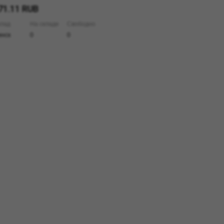
71.11 RUB
лад
На складе
Свободно
нск
0
0