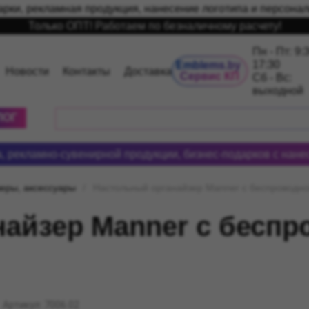
рки, рекламная продукция, нанесение логотипа и персонал
Только ОПТ! Работаем по безналичному расчету!
Пн - Пт: 9:
17:30
Emblems.by 
Новости
Контакты
Доставка
Сервис КП
Сб - Вс:
выходной
ЛОГ
, рекламно-сувенирной продукции, бизнес-подарков с нане
еры, аксессуары
Настольный органайзер Manner c беспроводно
айзер Manner c беспр
Артикул: 7006.02