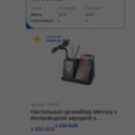
Склад
На складе
Свободно
Минск
1174
1174
Новосибирск
1
1
Сезонная
акция до 30.09
Артикул: 7016.02
Настольный органайзер Mercury c
беспроводной зарядкой и
вентилятором
1 050 RUB
1 050 RUB