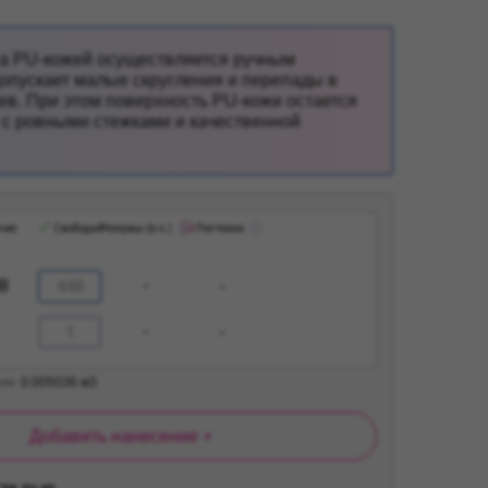
са PU-кожей осуществляется ручным
допускает малые скругления и перепады в
ев. При этом поверхность PU-кожи остается
й с ровными стежками и качественной
чие
Свободно
Резервы (е.о.)
Поставка
8
-
-
-
-
ем
0.005036
м3
Добавить нанесение +