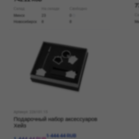
7
Склад
На складе
Свободно
Ск
Минск
23
0
Новосибирск
8
8
Ми
Артикул: 226101.15
Подарочный набор аксессуаров
Хейз
1 444.44 RUB