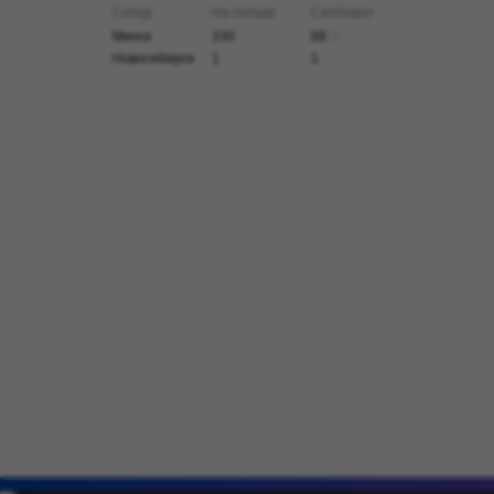
Склад
На складе
Свободно
Минск
100
68
Новосибирск
1
1