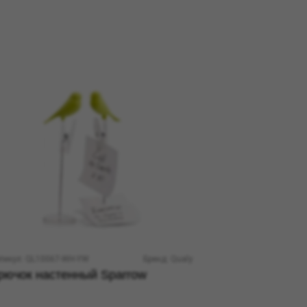
тикул: QL10067-WH-YW
Бренд: Qualy
рючок настенный Sparrow