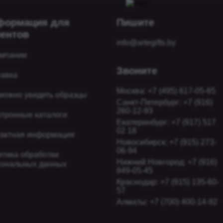
формация для
Пишите
иентов
info@artegifts.by
омпании
Звоните
тавка
Москва: +7 (495) 617-05-65
можно увидеть образцы
Санкт-Петербург: +7 (916)
260-12-93
ктронные каталоги
Екатеринбург: +7 (917) 517
02 18
тактная информация
Новосибирcк: +7 (915) 273-
06-94
итика обработки
Нижний Новгород: +7 (916)
сональных данных
849-05-45
Краснодар: +7 (915) 135-60-
57
Алматы: +7 (700) 400-14-92