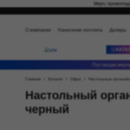
Мерч, промопода
О компании
Нанесение логотипа
Дилеры
КАТА
Поставщик мерча
Главная
Каталог
Офис
Настольные органайз
Настольный орган
черный