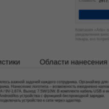
Стоимость
2917
Компания «Arte» о
уведомления внос
товара, его потре
истики
Области нанесения
ялось важной задачей каждого сотрудника. Органайзер для
дника. Нанесение логотипа – возможность ежедневно напо
A / 9V-1.67A. Выход: 7.5W/10W. В комплекте кабель USB и и
ndroid/Ios устройства с функцией беспроводной зарядки.
одключать устройство к сети через адаптер.