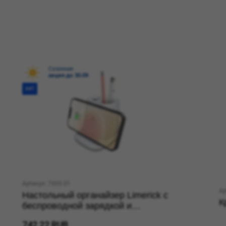
Сезонная
акция до 30.09
ХИТ
Артикул: 7005.01
Ар
Настольный органайзер Limerick c
К
беспроводной зарядкой и
вентилятором
742.22 RUB