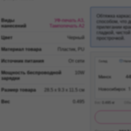
Обтяжка карка
Виды
УФ-печать А3,
способом, что 
нанесений
Тампопечать А2
прилегании кра
гладкой, чисто
Цвет
Черный
прострочкой.
Материал товара
Пластик, PU
Источник питания
От сети
Склад
Нали
Мощность беспроводной
10W
44
Минск
зарядки
1
Новосибирск
Размер товара
28.5 x 9.3 x 11.5 см
Вес
0.495
Вес
0.495
кг
Объ